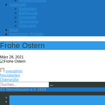
Ansprechpartner
Sektionen
Badminton
Ballfreunde
Gymnastik
Tanzgruppe
Volkssport
Shop
Impressum / Kontakt
Frohe Ostern
März 28, 2021
svwadmin
Neuigkeiten
Ostergrüße
SV Wernshausen e.V. 1919