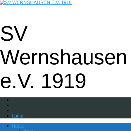
Fußball - Gymnastik - Volkssport -
Tanzgruppe - Badminton - Ballfreunde
SV
Wernshausen
e.V. 1919
Login
Home
Blog