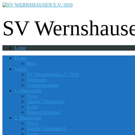
Fußball - Gymnastik - Volkssport - Tanzgrup
SV Wernshause
Login
Home
Blog
Verein
SV Wernshausen e.V. 1919
Sponsoren
Aufnahmeantrag
1. Mannschaft
News
Tabelle / Spielplan I
Kader
Mannschaftsfoto I
2. Mannschaft
News
Tabelle / Spielplan II
Kader