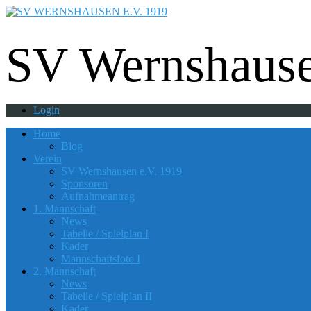
Fußball - Gymnastik - Volkssport - Tanzgrup
SV Wernshause
Login
Home
Blog
Verein
SV Wernshausen e.V. 1919
Sponsoren
Aufnahmeantrag
1. Mannschaft
News
Tabelle / Spielplan I
Kader
Mannschaftsfoto I
2. Mannschaft
News
Tabelle / Spielplan II
Kader