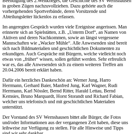
Beendigung des 2.Weltkrieges, die Geschichte des SV Wernshausen
in groben Zügen nachzuvollziehen. Dazu gehörte auch die
vorhergehenden Sportverbände, deren Vorsitzende und
Abteilungsleiter lückenlos zu erfassen.
Im angeregten Gespräch wurden viele Ereignisse angerissen. Man
erinnerte sich an Spielstätten, z.B. „Unterm Dorf“, an Namen von
Aktiven und deren Nachkommen, sowie an längst vergessene
Mannschaften wie „Wacker Mühle“. Alle Anwesenden sind bereit
sich nach Bildmaterialien und geschichtlichen Dokumenten zu
erkundigen. Auch Gespräche mit Bürgern, welche vielleicht noch
etwas von „früher“ wissen, sollen geführt werden. Sehr erfreulich
war es, das alle Anwesenden sich zu einem weiteren Treffen am
20.04.2006 bereit erklärt haben.
Dafür ein herzliches Dankeschön an: Werner Jung, Harro
Herrmann, Gerhard Baier, Manfred Jung, Karl Wagner, Rudi
Herrmann, Karl Nössler, Bernd Ritter, Harald Lettau, Bernd
Kemsies, Bruno Marquardt, Horst Storandt und Richard Fabian,
welcher uns telefonisch und mit geschichtlichen Materialien
unterstützt.
Der Vorstand des SV Wernshausen bittet alle Bürger, die Fotos
und/oder Informationen aus der vergangenen Zeit haben, diese uns
leihweise zur Verfügung zu stellen. Für alle Hinweise und Tipps
sind wir sehr dankbar.