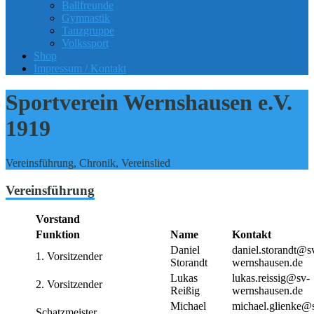
Ballfreunde
Gymnastik
Tanzgruppe
Volkssport
Shop
Impressum / Kontakt
Sportverein Wernshausen e.V.
1919
Vereinsführung, Chronik, Vereinslied
Vereinsführung
Vorstand
Funktion
Name
Kontakt
Daniel
daniel.storandt@s
1. Vorsitzender
Storandt
wernshausen.de
Lukas
lukas.reissig@sv-
2. Vorsitzender
Reißig
wernshausen.de
Michael
michael.glienke@
Schatzmeister