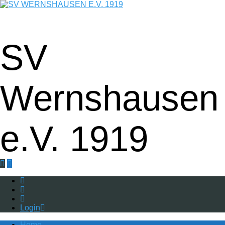
Fußball - Gymnastik - Volkssport -
Tanzgruppe - Badminton - Ballfreunde
SV
Wernshausen
e.V. 1919
Login
Home