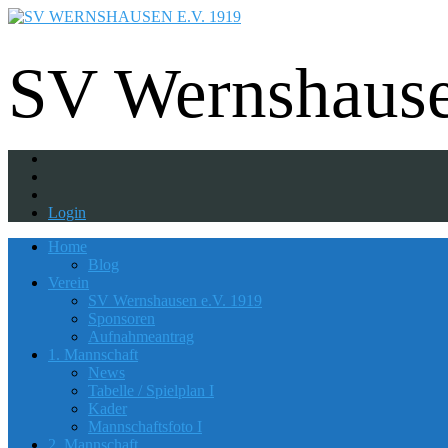
Fußball - Gymnastik - Volkssport - Tanzgrup
SV Wernshause
Login
Home
Blog
Verein
SV Wernshausen e.V. 1919
Sponsoren
Aufnahmeantrag
1. Mannschaft
News
Tabelle / Spielplan I
Kader
Mannschaftsfoto I
2. Mannschaft