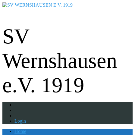
Fußball - Gymnastik - Volkssport -
Tanzgruppe - Badminton - Ballfreunde
SV
Wernshausen
e.V. 1919
Login
Home