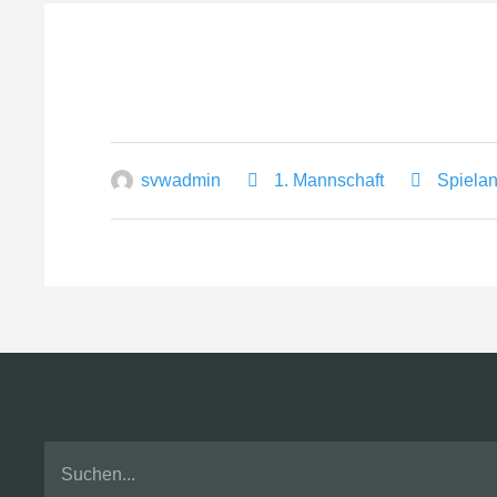
svwadmin
1. Mannschaft
Spiela