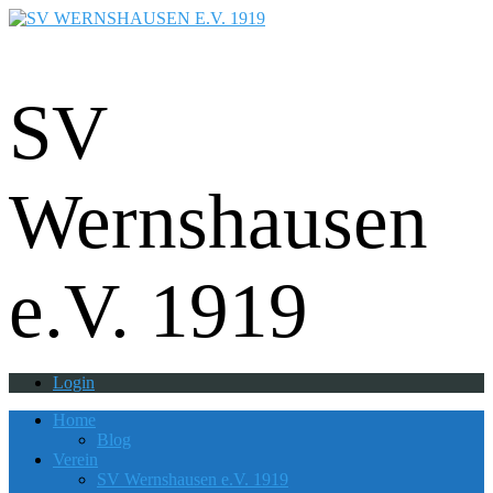
Fußball - Gymnastik - Volkssport -
Tanzgruppe - Badminton - Ballfreunde
SV
Wernshausen
e.V. 1919
Login
Home
Blog
Verein
SV Wernshausen e.V. 1919