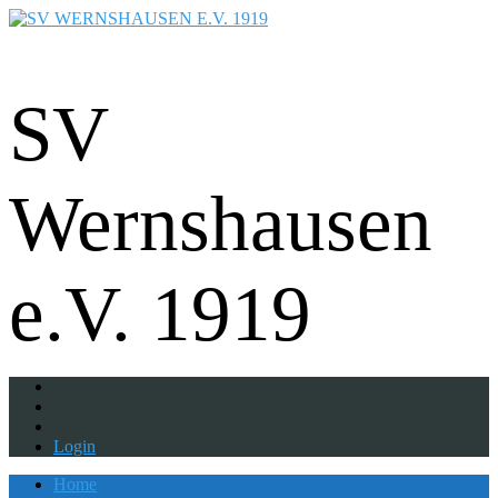
Fußball - Gymnastik - Volkssport -
Tanzgruppe - Badminton - Ballfreunde
SV
Wernshausen
e.V. 1919
Login
Home