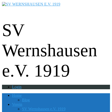
Fußball - Gymnastik - Volkssport -
Tanzgruppe - Badminton - Ballfreunde
SV
Wernshausen
e.V. 1919
Login
Home
Blog
Verein
SV Wernshausen e.V. 1919