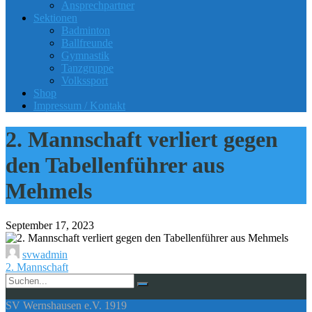
Ansprechpartner
Sektionen
Badminton
Ballfreunde
Gymnastik
Tanzgruppe
Volkssport
Shop
Impressum / Kontakt
2. Mannschaft verliert gegen
den Tabellenführer aus
Mehmels
September 17, 2023
svwadmin
2. Mannschaft
SV Wernshausen e.V. 1919