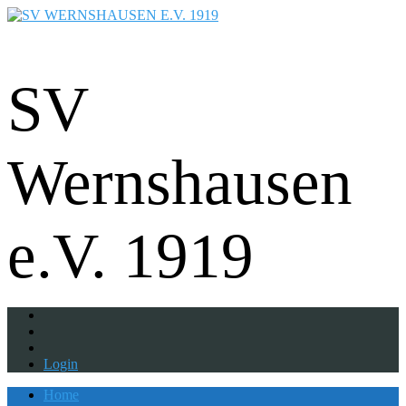
Fußball - Gymnastik - Volkssport -
Tanzgruppe - Badminton - Ballfreunde
SV
Wernshausen
e.V. 1919
Login
Home