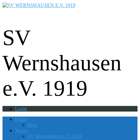
Fußball - Gymnastik - Volkssport -
Tanzgruppe - Badminton - Ballfreunde
SV
Wernshausen
e.V. 1919
Login
Home
Blog
Verein
SV Wernshausen e.V. 1919