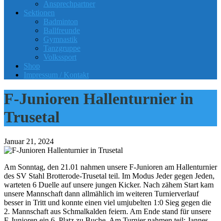
Ansprechpartner
Sektionen
Badminton
Ballfreunde
Gymnastik
Tanzgruppe
Volkssport
Shop
Impressum / Kontakt
F-Junioren Hallenturnier in
Trusetal
Januar 21, 2024
Am Sonntag, den 21.01 nahmen unsere F-Junioren am Hallenturnier
des SV Stahl Brotterode-Trusetal teil. Im Modus Jeder gegen Jeden,
warteten 6 Duelle auf unsere jungen Kicker. Nach zähem Start kam
unsere Mannschaft dann allmählich im weiteren Turnierverlauf
besser in Tritt und konnte einen viel umjubelten 1:0 Sieg gegen die
2. Mannschaft aus Schmalkalden feiern. Am Ende stand für unsere
F-Junioren ein 6. Platz zu Buche. Am Turnier nahmen teil: Jannes