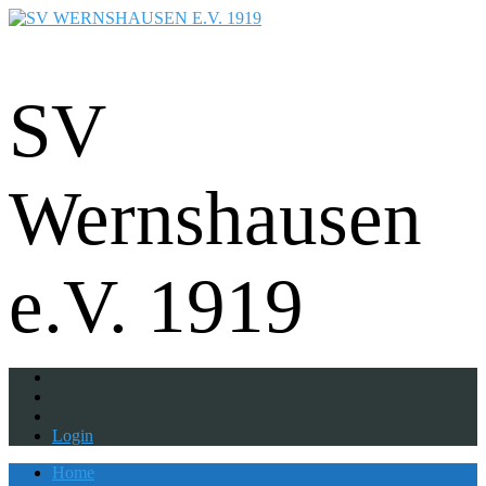
Fußball - Gymnastik - Volkssport -
Tanzgruppe - Badminton - Ballfreunde
SV
Wernshausen
e.V. 1919
Login
Home