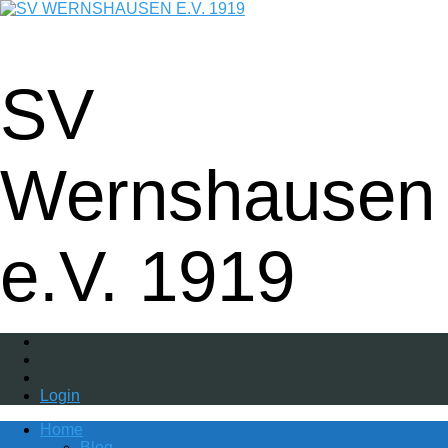
Fußball - Gymnastik - Volkssport -
Tanzgruppe - Badminton - Ballfreunde
SV
Wernshausen
e.V. 1919
Login
Home
Blog