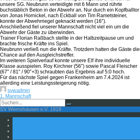
unsere SG. Neubrunn verteidigte mit 6 Mann und rührte
buchstäblich Beton in der Abwehr an. Nur durch ein Kopfballtor
von Jonas Hornickel, nach Eckball von Tim Rametsteiner,
konnte der Abwehrriegel geknackt werden (16″).
Anschließend fiel unserer Mannschaft nicht viel ein um die
Abwehr der Gäste zu überwinden.
Trainer Florian Raßbach stellte in der Halbzeitpause um und
brachte frische Kräfte ins Spiel.
Neubrunn verließ nun die Kräfte. Trotzdem hatten die Gäste die
Chance auf den Ausgleichstreffer.
Im weiteren Spielverlauf konnte unsere Elf ihre individuelle
Klasse ausspielen. Roy Kirchner (56″) sowie Pascal Fleischer
(67″ / 81″ / 90″+3) schraubten das Ergebnis auf 5:0 hoch.
Für das nächste Spiel gegen Frankenheim am 7.4.2024 ist
allerding eine Leistungssteigerung nötig.
svwadmin
1. Mannschaft
SV Wernshausen e.V. 1919