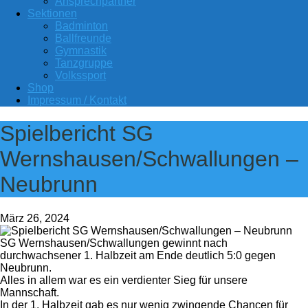
Ansprechpartner
Sektionen
Badminton
Ballfreunde
Gymnastik
Tanzgruppe
Volkssport
Shop
Impressum / Kontakt
Spielbericht SG
Wernshausen/Schwallungen –
Neubrunn
März 26, 2024
SG Wernshausen/Schwallungen gewinnt nach
durchwachsener 1. Halbzeit am Ende deutlich 5:0 gegen
Neubrunn.
Alles in allem war es ein verdienter Sieg für unsere
Mannschaft.
In der 1. Halbzeit gab es nur wenig zwingende Chancen für