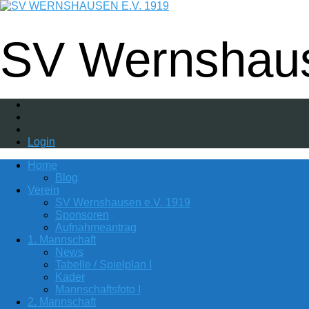
Fußball - Gymnastik - Volkssport - Tanzgr
SV Wernshaus
Login
Home
Blog
Verein
SV Wernshausen e.V. 1919
Sponsoren
Aufnahmeantrag
1. Mannschaft
News
Tabelle / Spielplan I
Kader
Mannschaftsfoto I
2. Mannschaft