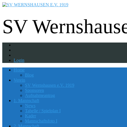
Fußball - Gymnastik - Volkssport - Tanzgrup
SV Wernshause
Login
Home
Blog
Verein
SV Wernshausen e.V. 1919
Sponsoren
Aufnahmeantrag
1. Mannschaft
News
Tabelle / Spielplan I
Kader
Mannschaftsfoto I
2. Mannschaft