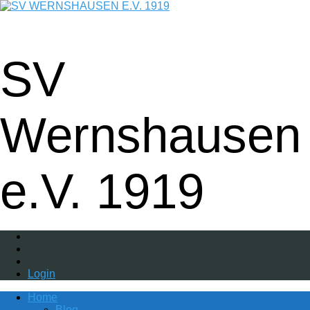
Fußball - Gymnastik - Volkssport -
Tanzgruppe - Badminton - Ballfreunde
SV
Wernshausen
e.V. 1919
Login
Home
Blog