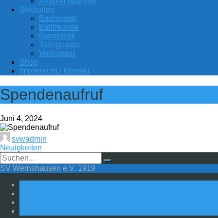
Ansprechpartner
Sektionen
Badminton
Ballfreunde
Gymnastik
Tanzgruppe
Volkssport
Shop
Impressum / Kontakt
Spendenaufruf
Juni 4, 2024
svwadmin
Neuigkeiten
SV Wernshausen e.V. 1919