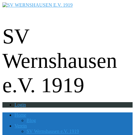
Fußball - Gymnastik - Volkssport -
Tanzgruppe - Badminton - Ballfreunde
SV
Wernshausen
e.V. 1919
Login
Home
Blog
Verein
SV Wernshausen e.V. 1919