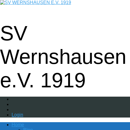
Fußball - Gymnastik - Volkssport -
Tanzgruppe - Badminton - Ballfreunde
SV
Wernshausen
e.V. 1919
Login
Home
Blog