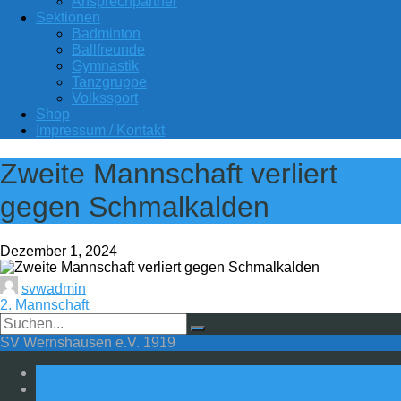
Ansprechpartner
Sektionen
Badminton
Ballfreunde
Gymnastik
Tanzgruppe
Volkssport
Shop
Impressum / Kontakt
Zweite Mannschaft verliert
gegen Schmalkalden
Dezember 1, 2024
svwadmin
2. Mannschaft
SV Wernshausen e.V. 1919