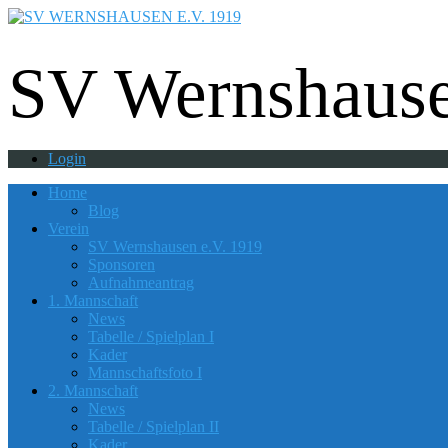
Fußball - Gymnastik - Volkssport - Tanzgrup
SV Wernshause
Login
Home
Blog
Verein
SV Wernshausen e.V. 1919
Sponsoren
Aufnahmeantrag
1. Mannschaft
News
Tabelle / Spielplan I
Kader
Mannschaftsfoto I
2. Mannschaft
News
Tabelle / Spielplan II
Kader