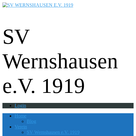
Fußball - Gymnastik - Volkssport -
Tanzgruppe - Badminton - Ballfreunde
SV
Wernshausen
e.V. 1919
Login
Home
Blog
Verein
SV Wernshausen e.V. 1919