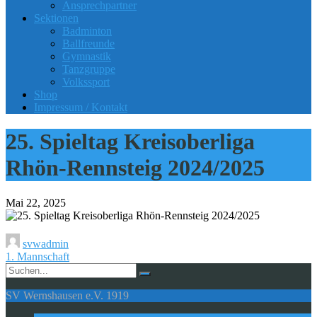
Ansprechpartner
Sektionen
Badminton
Ballfreunde
Gymnastik
Tanzgruppe
Volkssport
Shop
Impressum / Kontakt
25. Spieltag Kreisoberliga
Rhön-Rennsteig 2024/2025
Mai 22, 2025
svwadmin
1. Mannschaft
SV Wernshausen e.V. 1919