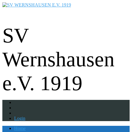
Fußball - Gymnastik - Volkssport -
Tanzgruppe - Badminton - Ballfreunde
SV
Wernshausen
e.V. 1919
Login
Home