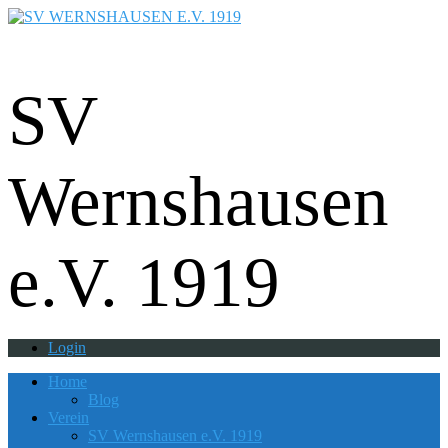
Fußball - Gymnastik - Volkssport -
Tanzgruppe - Badminton - Ballfreunde
SV
Wernshausen
e.V. 1919
Login
Home
Blog
Verein
SV Wernshausen e.V. 1919