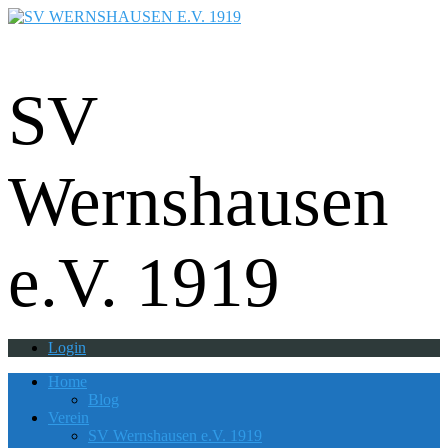
Fußball - Gymnastik - Volkssport -
Tanzgruppe - Badminton - Ballfreunde
SV
Wernshausen
e.V. 1919
Login
Home
Blog
Verein
SV Wernshausen e.V. 1919