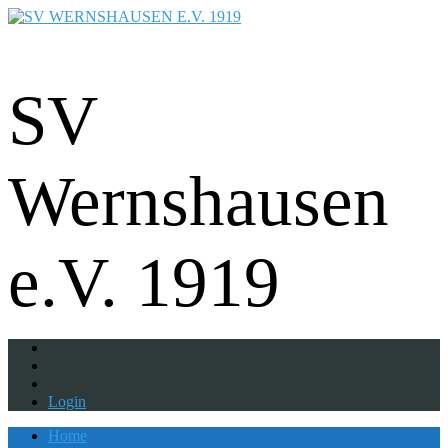
Fußball - Gymnastik - Volkssport -
Tanzgruppe - Badminton - Ballfreunde
SV
Wernshausen
e.V. 1919
Login
Home