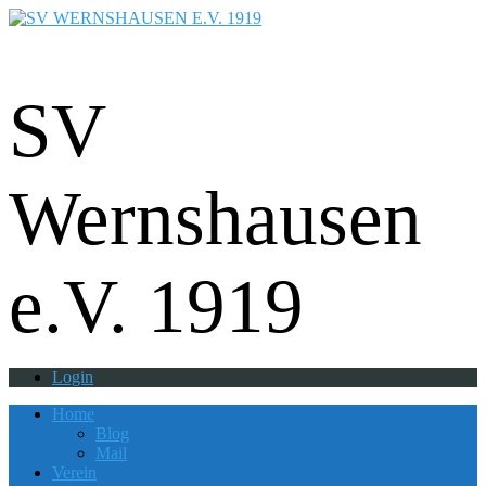
Fußball - Gymnastik - Volkssport -
Tanzgruppe - Badminton - Ballfreunde
SV
Wernshausen
e.V. 1919
Login
Home
Blog
Mail
Verein