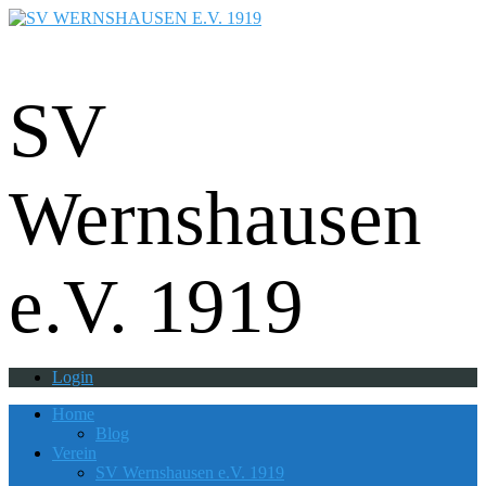
Fußball - Gymnastik - Volkssport -
Tanzgruppe - Badminton - Ballfreunde
SV
Wernshausen
e.V. 1919
Login
Home
Blog
Verein
SV Wernshausen e.V. 1919