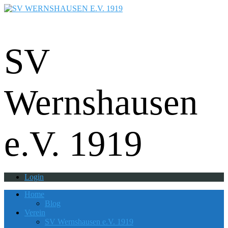
Fußball - Gymnastik - Volkssport -
Tanzgruppe - Badminton - Ballfreunde
SV
Wernshausen
e.V. 1919
Login
Home
Blog
Verein
SV Wernshausen e.V. 1919