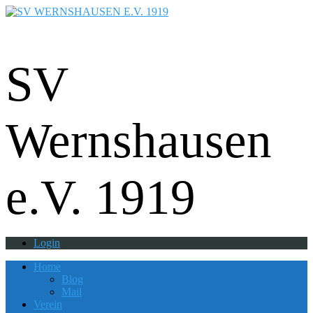
Fußball - Gymnastik - Volkssport -
Tanzgruppe - Badminton - Ballfreunde
SV
Wernshausen
e.V. 1919
Login
Home
Blog
Mail
Verein