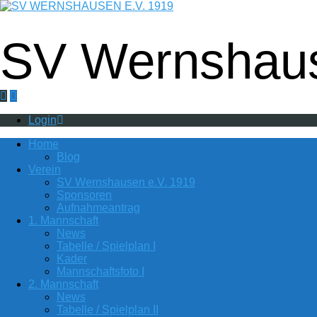
Fußball - Gymnastik - Volkssport - Tanzgr
SV Wernshaus
Login
Home
Blog
Verein
SV Wernshausen e.V. 1919
Sponsoren
Aufnahmeantrag
1. Mannschaft
News
Tabelle / Spielplan I
Kader
Mannschaftsfoto I
2. Mannschaft
News
Tabelle / Spielplan II